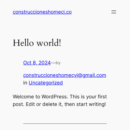
Saltar
construccioneshomecj.co
al
contenido
Hello world!
Oct 8, 2024
—
by
construccioneshomecyj@gmail.com
in
Uncategorized
Welcome to WordPress. This is your first
post. Edit or delete it, then start writing!